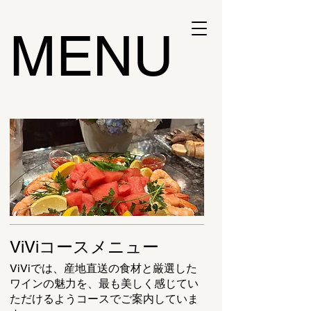
Wine Bar ViVi
MENU
​Luxeでくつろぎのひとときを 。ファー
ストクラスを身近に
ご予約はこちら
ViViコースメニュー
ViViでは、産地直送の食材と厳選した
ワインの魅力を、最も美しく感じてい
ただけるようコースでご案内していま